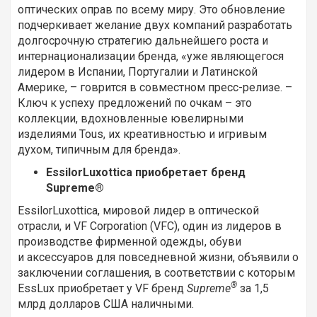
оптических оправ по всему миру. Это обновление
подчеркивает желание двух компаний разработать
долгосрочную стратегию дальнейшего роста и
интернационализации бренда, «уже являющегося
лидером в Испании, Португалии и Латинской
Америке, – говрится в совместном пресс-релизе. –
Ключ к успеху предложений по очкам – это
коллекции, вдохновленные ювелирными
изделиями Tous, их креативностью и
игривым
духом, типичным для бренда».
EssilorLuxottica приобретает бренд
Supreme®
EssilorLuxottica, мировой лидер в оптической
отрасли, и VF Corporation (VFC), один из лидеров в
производстве фирменной одежды, обуви
и аксессуаров для повседневной жизни, объявили о
заключении соглашения, в соответствии с которым
®
EssLux приобретает у VF бренд
Supreme
за 1,5
млрд долларов США наличными.