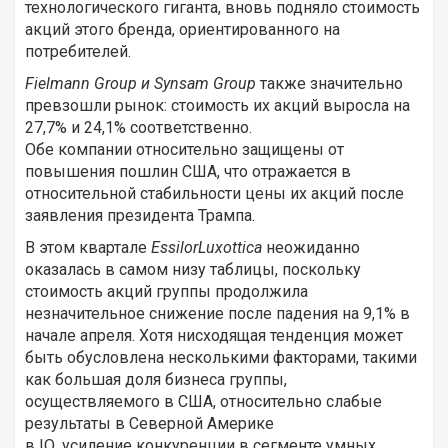
технологического гиганта, вновь подняло стоимость
акций этого бренда, ориентированного на
потребителей.
Fielmann Group и Synsam Group
также значительно
превзошли рынок: стоимость их акций выросла на
27,7% и 24,1% соответственно.
Обе компании относительно защищены от
повышения пошлин США, что отражается в
относительной стабильности цены их акций после
заявления президента Трампа.
В этом квартале
EssilorLuxottica
неожиданно
оказалась в самом низу таблицы, поскольку
стоимость акций группы продолжила
незначительное снижение после падения на 9,1% в
начале апреля. Хотя нисходящая тенденция может
быть обусловлена несколькими факторами, такими
как большая доля бизнеса группы,
осуществляемого в США, относительно слабые
результаты в Северной Америке
в IQ, усиление конкуренции в сегменте умных