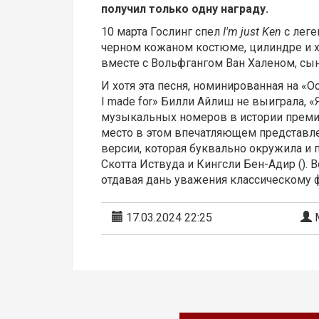
получил только одну награду.
10 марта Гослинг спел
I'm just Ken
с леге
черном кожаном костюме, цилиндре и х
вместе с Вольфгангом Ван Халеном, сы
И хотя эта песня, номинированная на «Ос
I made for»
Билли Айлиш не выиграла, «Я
музыкальных номеров в истории премии
место в этом впечатляющем представле
версии, которая буквально окружила и 
Скотта Иствуда и Кингсли Бен-Адир ().
отдавая дань уважения классическому
17.03.2024 22:25
М