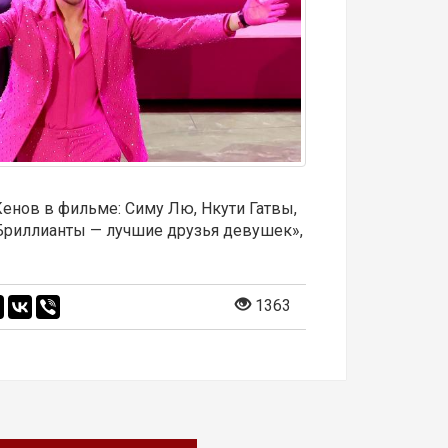
Кенов в фильме: Симу Лю, Нкути Гатвы,
«Бриллианты — лучшие друзья девушек»,
1363