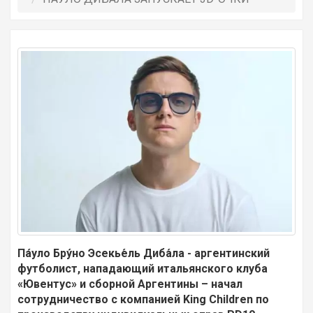
Па́уло Бру́но Эсекье́ль Диба́ла - аргентинский
футболист, нападающий итальянского клуба
«Ювентус» и сборной Аргентины – начал
сотрудничество с компанией King Children по