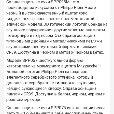
Солнцезащитные очки SPP095M - это
произведение искусства от Philipp Plein. Чисто
черный высококачественный ацетат ярко
выделяется на фоне золотых элементов этой
эпической модели. 3D готический логотип бренда на
заушнике подчеркивает другие золотые элементы
на шарнире и над носом. Эта оправа оснащена
титановыми двойными металлическими петлями,
заушниками шестиугольной формы и линзами
CR39. Доступна в черном и матово-черном цветах.
Модель SPP067 шестиугольной формы
изготовлена из мраморного ацетата Mazzucchelli.
Большой логотип Philipp Plein на шарнире
элегантного серебристого оттенока, который
дополняют серебристые титановые заушники,
изящно сужающиеся кверху. Оправа оснащена
линзами CR39. Доступна в белом, черном, черном и
розовом мраморе.
Солнцезащитные очки SPP075 из коллекции весна-
лето 2023 объединяют в себе неоспоримый стиль