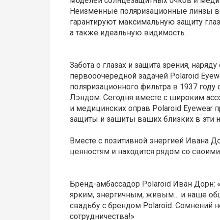
моделей солнцезащитных очков и меди
Неизменные поляризационные линзы во
гарантируют максимальную защиту глаз
а также идеальную видимость.
Забота о глазах и защита зрения, наряду
первооочередной задачей Polaroid Eyew
поляризационного фильтра в 1937 году
Лэндом. Сегодня вместе с широким ас
и медицинских оправ Polaroid Eyewear
защиты и зашиты ваших близких в эти 
Вместе с позитивной энергией Ивана До
ценностям и находится рядом со своим
Бренд-амбассадор Polaroid Иван Дорн: «
ярким, энергичным, живым… и наше обще
свадьбу с брендом Polaroid. Сомнений 
сотрудничества!»