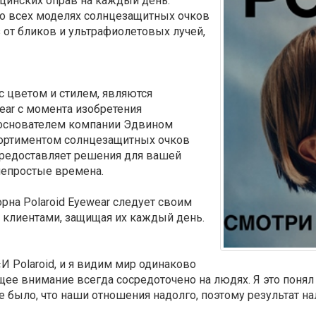
цинских оправ на каждый день.
 всех моделях солнцезащитных очков
 от бликов и ультрафиолетовых лучей,
 с цветом и стилем, являются
ear с момента изобретения
 основателем компании Эдвином
сортиментом солнцезащитных очков
 предоставляет решения для вашей
непростые времена.
рна Polaroid Eyewear следует своим
и клиентами, защищая их каждый день.
И Polaroid, и я видим мир одинаково
е внимание всегда сосредоточено на людях. Я это понял с
не было, что наши отношения надолго, поэтому результат н