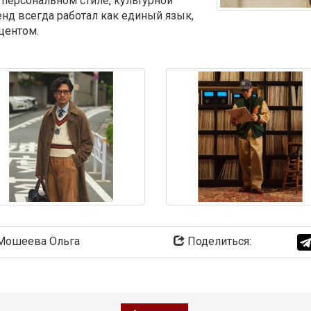
х: персональном стиле, культурной
нд всегда работал как единый язык,
центом.
ошеева Ольга
Поделиться: