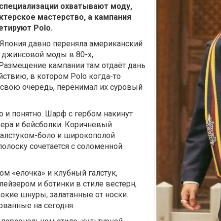
 специализации охватывают моду,
ктерское мастерство, а кампания
етируют Polo.
 Япония давно переняла американский
я джинсовой моды в 80-х,
 Размещение кампании там отдаёт дань
ствию, в котором Polo когда-то
 свою очередь, перенимал их суровый
 и понятно. Шарф с гербом накинут
зера и бейсболки. Коричневый
 галстуком-боло и широкополой
олоску сочетается с соломенной
ом «ёлочка» и клубный галстук,
лейзером и ботинки в стиле вестерн,
окие шнуры, залатанные от носки.
ованные на сегодня.