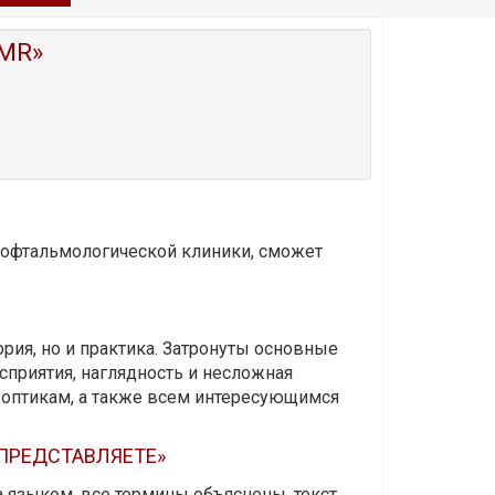
MR»
и офтальмологической клиники, сможет
ория, но и практика. Затронуты основные
приятия, наглядность и несложная
-оптикам, а также всем интересующимся
 ПРЕДСТАВЛЯЕТЕ»
а языком, все термины объяснены, текст