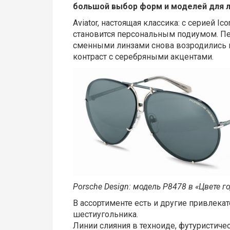
большой выбор форм и моделей для л
Aviator, настоящая классика: с серией I
становится персональным подиумом. П
сменными линзами снова возродились в
контраст с серебряными акцентами.
Porsche Design: модель P8478 в «Цвете г
В ассортименте есть и другие привлека
шестиугольника.
Линии слияния в техноиде, футуристическ