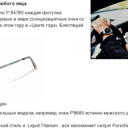
юбого лица.
conic P`8478V каждая прогулка
ервые в мире солнцезащитные очки со
 этом году в «Цвете года». Блестящий
ода»
тельные модели, например, очки P'8685 истинно мужского
ий стиль и Liquid Titanium - всё напоминает силуэт Porsche