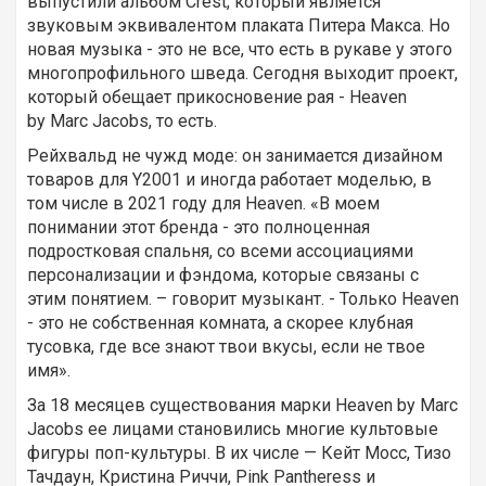
выпустили альбом Crest, который является
звуковым эквивалентом плаката Питера Макса. Но
новая музыка - это не все, что есть в рукаве у этого
многопрофильного шведа. Сегодня выходит проект,
который обещает прикосновение рая - Heaven
by Marc Jacobs, то есть.
Рейхвальд не чужд моде: он занимается дизайном
товаров для Y2001 и иногда работает моделью, в
том числе в 2021 году для Heaven. «В моем
понимании этот бренда - это полноценная
подростковая спальня, со всеми ассоциациями
персонализации и фэндома, которые связаны с
этим понятием. – говорит музыкант. - Только Heaven
- это не собственная комната, а скорее клубная
тусовка, где все знают твои вкусы, если не твое
имя».
За 18 месяцев существования марки Heaven by Marc
Jacobs ее лицами становились многие культовые
фигуры поп-культуры. В их числе — Кейт Мосс, Тизо
Тачдаун, Кристина Риччи, Pink Pantheress и