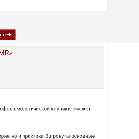
онты
MR»
и офтальмологической клиники, сможет
ория, но и практика. Затронуты основные