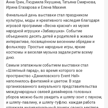
Анна Грин, Людмила Якушина, Татьяна Смирнова,
Ирина Егазарова и Елена Махиня.
Финальный день выставки стал праздником
культуры, моды и креативного наследия благодаря
игровой программе «Весна красна!» из музея
народной игрушки «Забавушка». Событие
объединило десять детей и родителей в живом
интерактиве, посвящённом весенним обрядам и
фольклору. Простые народные игры, яркие
костюмы и веселая музыка задали ритм всему
дню.
Самым эпатажным событием выставки стал
«Шляпный парад», во время которого все
пространство «Даниловского Event Hall»
наполнилось фантазией и цветом. В ходе
организованного визуального представительства
международных связей дизайнеров головных
уборов можно было увидеть и шляпу-зонт с пауком,
и шляпу-павлину, и шляпу-туфлю. каждая работа
отражала индивидуальный почерк своего мастера.