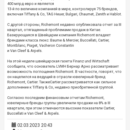
400 млрд евро и является
13-й по величине компанией в мире, контролируя 75 брендов,
включая Tiffany & Co, TAG Heuer, Bulgari, Chaumet, Zenith и Hablot.
С другой стороны, Richemont недавно опубликовала отчет за III
квартал, отягащенный проблемами продаж в Китае.
Базирующаяся в Швейцарии компания Richemont владеет
брендами класса люкс: Baume & Mercier, Buccellati, Cartier,
Montblanc, Piaget, Vacheron Constantin
и Van Cleef & Arpels.
На этой неделе швейцарская газета Finanz und Wirtschaft
сообщила, что основатель LVMH Бернар Арно рассматривает
возможность поглощения Richemont. В частности, говорят, что
он нацелился на ведущий в отрасли ювелирный бренд
Richemont, Cartier. ТакжеCartier рассматривается как сильное
дополнение к Tiffany & Co, недавно приобретенной группой.
Согласно последним финансовым отчетам Richemont,
ювелирные бренды группы увеличили продажи на 8% в III
квартале, при этом отмечаются высокие показатели Cartier,
Buccellati и Van Cleef & Arpels.
02.03.2023 20:43