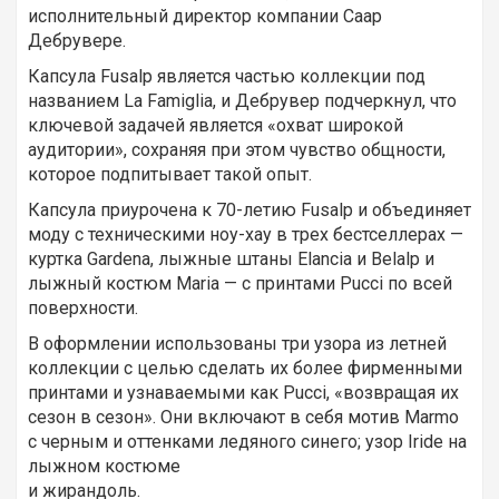
исполнительный директор компании Саар
Дебрувере.
Капсула Fusalp является частью коллекции под
названием La Famiglia, и Дебрувер подчеркнул, что
ключевой задачей является «охват широкой
аудитории», сохраняя при этом чувство общности,
которое подпитывает такой опыт.
Капсула приурочена к 70-летию Fusalp и объединяет
моду с техническими ноу-хау в трех бестселлерах —
куртка Gardena, лыжные штаны Elancia и Belalp и
лыжный костюм Maria — с принтами Pucci по всей
поверхности.
В оформлении использованы три узора из летней
коллекции с целью сделать их более фирменными
принтами и узнаваемыми как Pucci, «возвращая их
сезон в сезон». Они включают в себя мотив Marmo
с черным и оттенками ледяного синего; узор Iride на
лыжном костюме
и жирандоль.