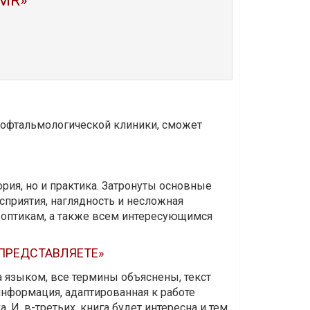
MR»
и офтальмологической клиники, сможет
ория, но и практика. Затронуты основные
приятия, наглядность и несложная
-оптикам, а также всем интересующимся
 ПРЕДСТАВЛЯЕТЕ»
а языком, все термины объяснены, текст
информация, адаптированная к работе
 И, в-третьих, книга будет интересна и тем,