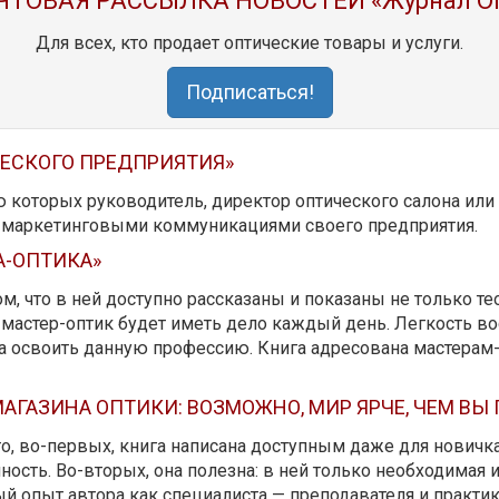
ЧТОВАЯ РАССЫЛКА НОВОСТЕЙ «Журнал O
Для всех, кто продает оптические товары и услуги.
Подписаться!
ЧЕСКОГО ПРЕДПРИЯТИЯ»
ю которых руководитель, директор оптического салона ил
ь маркетинговыми коммуникациями своего предприятия.
А-ОПТИКА»
м, что в ней доступно рассказаны и показаны не только те
мастер-оптик будет иметь дело каждый день. Легкость вос
да освоить данную профессию. Книга адресована мастерам
АГАЗИНА ОПТИКИ: ВОЗМОЖНО, МИР ЯРЧЕ, ЧЕМ ВЫ
 то, во-первых, книга написана доступным даже для новичк
ость. Во-вторых, она полезна: в ней только необходимая 
й опыт автора как специалиста — преподавателя и практика.