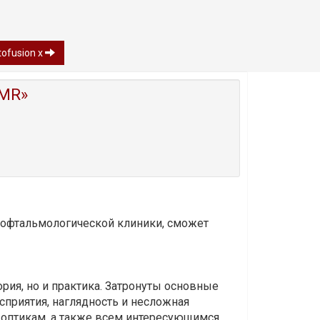
tofusion x
MR»
и офтальмологической клиники, сможет
ория, но и практика. Затронуты основные
приятия, наглядность и несложная
-оптикам, а также всем интересующимся