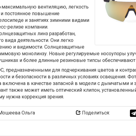
«максимальную вентиляцию, легкость
у и постоянное повышение
велосипеде и занятиях зимними видами
ресс-релизе компании.
олнцезащитных линз разработан,
о вида деятельности. Они легко
щению и видимости. Солнцезащитные
аммовую монолинзу. Новые регулируемые носоупоры улуч
аушниках и более длинные резиновые типсы обеспечивают
C, предназначенными для подчеркивания цветов и контр
ости и безопасности в различных условиях освещения. Ф
за включена в качестве запасной в модели с дымчатыми и
иант также может иметь оптический клипон, установленный
му нужна коррекция зрения.
ошеева Ольга
Поделиться: