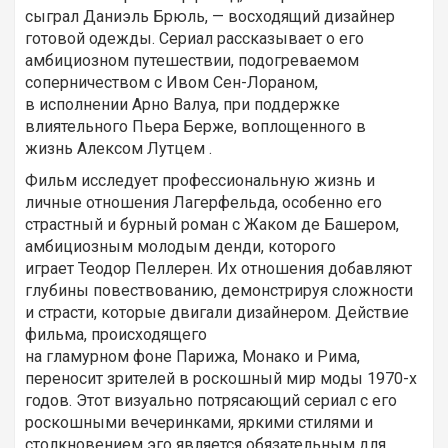
сыграл Даниэль Брюль, — восходящий дизайнер
готовой одежды. Сериал рассказывает о его
амбициозном путешествии, подогреваемом
соперничеством с Ивом Сен-Лораном,
в исполнении Арно Валуа, при поддержке
влиятельного Пьера Берже, воплощенного в
жизнь Алексом Лутцем .
Фильм исследует профессиональную жизнь и
личные отношения Лагерфельда, особенно его
страстный и бурный роман с Жаком де Башером,
амбициозным молодым денди, которого
играет Теодор Пеллерен. Их отношения добавляют
глубины повествованию, демонстрируя сложности
и страсти, которые двигали дизайнером. Действие
фильма, происходящего
на гламурном фоне Парижа, Монако и Рима,
переносит зрителей в роскошный мир моды 1970-х
годов. Этот визуально потрясающий сериал с его
роскошными вечеринками, яркими стилями и
столкновением эго является обязательным для