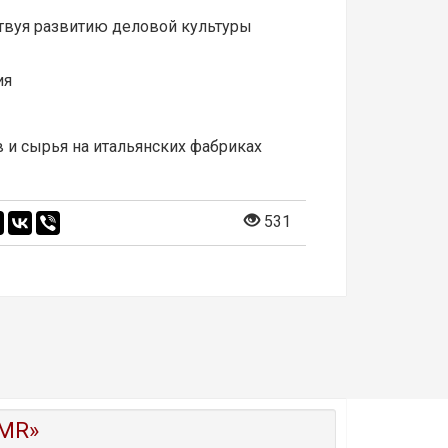
твуя развитию деловой культуры
ия
в и сырья на итальянских фабриках
531
MR»