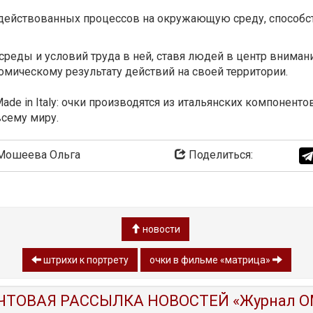
адействованных процессов на окружающую среду, способс
реды и условий труда в ней, ставя людей в центр вниман
мическому результату действий на своей территории.
de in Italy: очки производятся из итальянских компоненто
всему миру.
ошеева Ольга
Поделиться:
новости
штрихи к портрету
очки в фильме «матрица»
ЧТОВАЯ РАССЫЛКА НОВОСТЕЙ «Журнал O