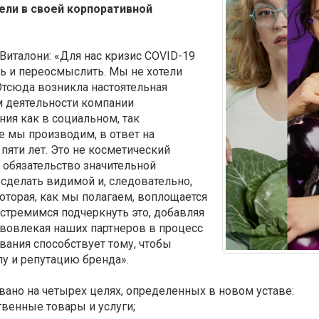
ли в своей корпоративной
Виталони: «Для нас кризис COVID-19
ь и переосмыслить. Мы не хотели
 Отсюда возникла настоятельная
м деятельности компании
ия как в социальном, так
е мы производим, в ответ на
яти лет. Это не косметический
е обязательство значительной
 сделать видимой и, следовательно,
оторая, как мы полагаем, воплощается
стремимся подчеркнуть это, добавляя
е вовлекая наших партнеров в процесс
ания способствует тому, чтобы
лу и репутацию бренда».
ано на четырех целях, определенных в новом уставе:
твенные товары и услуги;