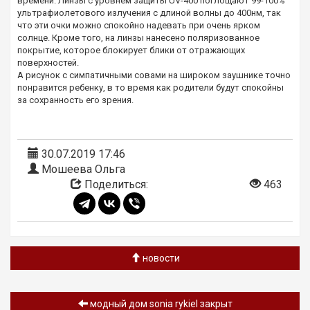
времени. Линзы с уровнем защиты UV-400 поглощают 99-100%
ультрафиолетового излучения с длиной волны до 400нм, так
что эти очки можно спокойно надевать при очень ярком
солнце. Кроме того, на линзы нанесено поляризованное
покрытие, которое блокирует блики от отражающих
поверхностей.
А рисунок с симпатичными совами на широком заушнике точно
понравится ребенку, в то время как родители будут спокойны
за сохранность его зрения.
30.07.2019 17:46
Мошеева Ольга
Поделиться:
463
новости
модный дом sonia rykiel закрыт