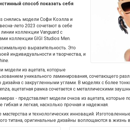
истинный способ показать себя
os снялись модели Софи Коэлла и
весна-лето 2023 сочетают в себе
линии коллекции Vanguard с
и коллекции GIGI Studios Men.
ксимальную выразительность. Это
оей индивидуальности и творчества, и
ine.
ли модели из ацетата, которые
ованием уникального ламинирования, сочетающего различн
дизайна с закругленными углами. В моделях с более тон
renza, ацетатная рамка сочетается с металлическими заушн
змерах - представляет модели очков из ацетата, которые
 гибкая и легкая, насколько прочная и надежная.
ние мастерства и технологических инноваций. Изготовленные
го титана, оригинальные дизайны воплощаются в жизнь в