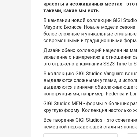
красоты в неожиданных местах - это 
такими, какие мы есть.
В кампании новой коллекции GIGI Studi
Мауритс Бюиссе. Новые модели сезона 
более сложные и уникальные стильные 
современными и традиционными формам
Дизайн обеих коллекций нацелен на ма
заявление о намерениях в отношении св
это отражено в кампании SS23 Time to Sh
В коллекцию GIGI Studios Vanguard вош
выделяются сложными углами, и использ
выделяются линиями обволакивающего 
конструкциями, например, Federica и Lo
GIGI Studios MEN - формы в больших ра
круглую форму. Коллекция настолько же
Все творения GIGI Studios - это сочета
немецкой нержавеющей стали и японско