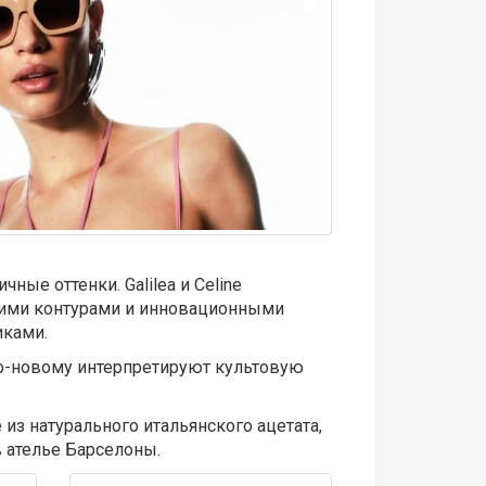
ые оттенки. Galilea и Celine
кими контурами и инновационными
иками.
 по-новому интерпретируют культовую
 из натурального итальянского ацетата,
 ателье Барселоны.