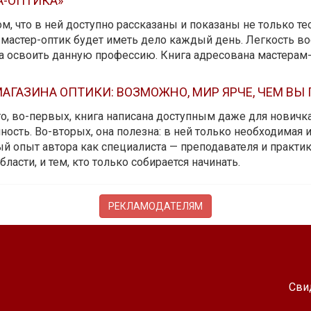
А-ОПТИКА»
м, что в ней доступно рассказаны и показаны не только те
мастер-оптик будет иметь дело каждый день. Легкость вос
да освоить данную профессию. Книга адресована мастерам
АГАЗИНА ОПТИКИ: ВОЗМОЖНО, МИР ЯРЧЕ, ЧЕМ ВЫ
 то, во-первых, книга написана доступным даже для новичк
ость. Во-вторых, она полезна: в ней только необходимая 
й опыт автора как специалиста — преподавателя и практика.
бласти, и тем, кто только собирается начинать.
РЕКЛАМОДАТЕЛЯМ
Сви