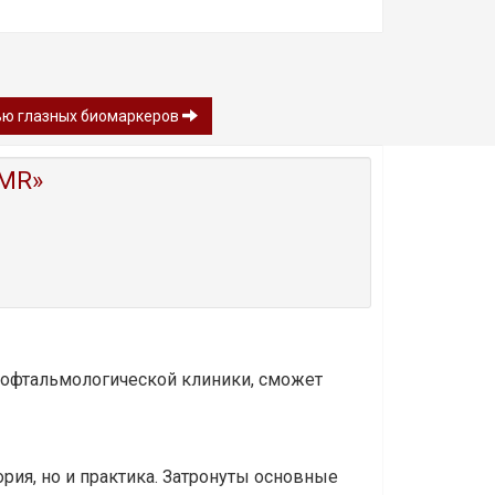
ью глазных биомаркеров
MR»
и офтальмологической клиники, сможет
ория, но и практика. Затронуты основные