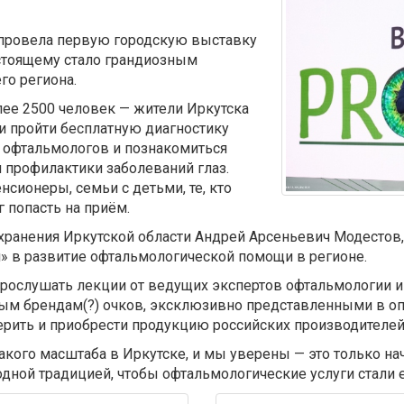
» провела первую городскую выставку
стоящему стало грандиозным
го региона.
лее 2500 человек — жители Иркутска
и пройти бесплатную диагностику
х офтальмологов и познакомиться
профилактики заболеваний глаз.
сионеры, семьи с детьми, те, кто
г попасть на приём.
охранения Иркутской области Андрей Арсеньевич Модестов
я» в развитие офтальмологической помощи в регионе.
 прослушать лекции от ведущих экспертов офтальмологии и
м брендам(?) очков, эксклюзивно представленными в опти
ерить и приобрести продукцию российских производителей
кого масштаба в Иркутске, и мы уверены — это только нач
дной традицией, чтобы офтальмологические услуги стали 