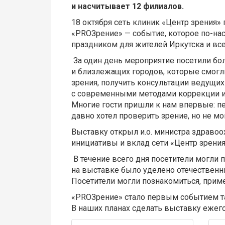
и насчитывает 12 филиалов.
18 октября сеть клиник «Центр зрения
«PROЗрение» — событие, которое по-на
праздником для жителей Иркутска и все
За один день мероприятие посетили бо
и близлежащих городов, которые смогл
зрения, получить консультации ведущи
с современными методами коррекции и 
Многие гости пришли к нам впервые: пен
давно хотел проверить зрение, но не мо
Выставку открыл и.о. министра здраво
инициативы и вклад сети «Центр зрени
В течение всего дня посетители могли
на выставке было уделено отечественны
Посетители могли познакомиться, прим
«PROЗрение» стало первым событием та
В наших планах сделать выставку ежего