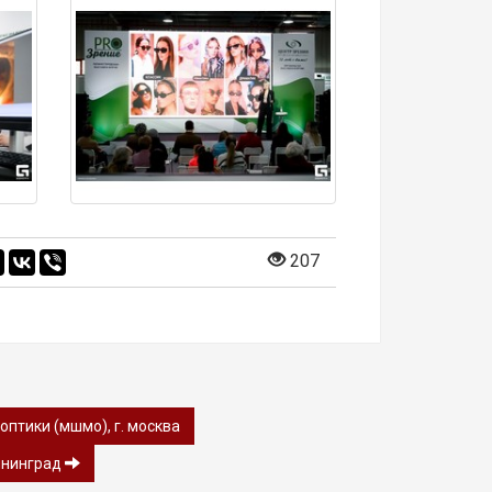
207
птики (мшмо), г. москва
лининград