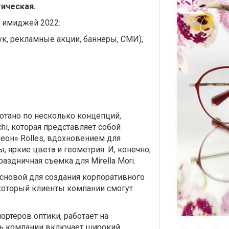
тическая.
имиджей 2022:
ук, рекламные акции, баннеры, СМИ),
отано по несколько концепций,
chi, которая представляет собой
Неон» Rolles, вдохновением для
 яркие цвета и геометрия. И, конечно,
аздничная съемка для Mirella Mori.
сновой для создания корпоративного
 который клиенты компании смогут
ортеров оптики, работает на
ль компании включает широкий