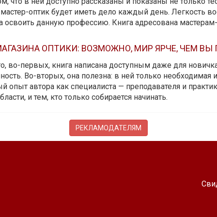
м, что в ней доступно рассказаны и показаны не только те
мастер-оптик будет иметь дело каждый день. Легкость вос
да освоить данную профессию. Книга адресована мастерам
АГАЗИНА ОПТИКИ: ВОЗМОЖНО, МИР ЯРЧЕ, ЧЕМ ВЫ
 то, во-первых, книга написана доступным даже для новичк
ость. Во-вторых, она полезна: в ней только необходимая 
й опыт автора как специалиста — преподавателя и практика.
бласти, и тем, кто только собирается начинать.
РЕКЛАМОДАТЕЛЯМ
Сви