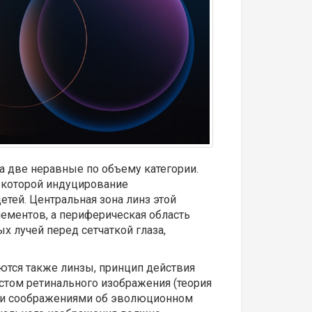
на две неравные по объему категории.
о которой индуцирование
тей. Центральная зона линз этой
ементов, а периферическая область
х лучей перед сетчаткой глаза,
аются также линзы, принцип действия
астом ретинального изображения (теория
ими соображениями об эволюционном