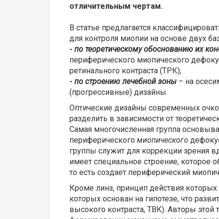
отличительным чертам.
В статье предлагается классифицирова
для контроля миопии на основе двух ба
-
по теоретическому обоснованию их кон
периферического миопического дефокус
ретинального контраста (ТРК);
-
по строению лечебной зоны
– на осес
(прогрессивные) дизайны.
Оптические дизайны современных очко
разделить в зависимости от теоретичес
Самая многочисленная группа основыва
периферического
миопического
дефокус
группы служит для коррекции зрения в
имеет специальное строение, которое о
то есть создает периферический миопич
Кроме линз, принцип действия которых 
которых основан на гипотезе, что разв
высокого контраста, ТВК). Авторы эт