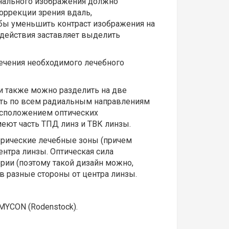
инального изображения должно
оррекции зрения вдаль,
обы уменьшить контраст изображения на
 действия заставляет выделить
печения необходимого лечебного
и также можно разделить на две
сть по всем радиальным направлениям
расположением оптических
еют часть ТПД линз и ТВК линзы.
ерические лечебные зоны (причем
ентра линзы. Оптическая сила
ерии (поэтому такой дизайн можно,
в разные стороны от центра линзы.
 MYCON (Rodenstock).