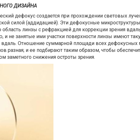
НОГО ДИЗАЙНА
ский дефокус создается при прохождении световых лучей
ской силой (аддидацией). Эти дефокусные микроструктур
 область линзы с рефракцией для коррекции зрения вда
 и не занятые ими участки поверхности линзы имеют таку
я вдаль. Отношение суммарной площади всех дефокусных 
йнов разная; и ее подбирают таким образом, чтобы обеспе
том заметного снижения остроты зрения.