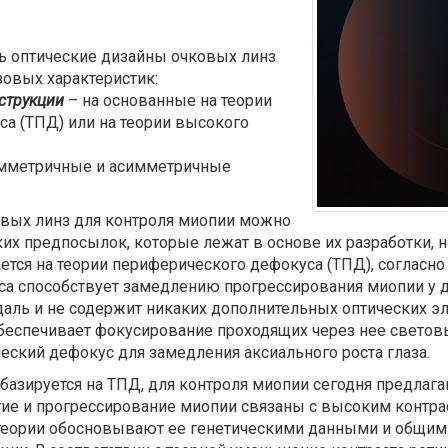
ть оптические дизайны очковых линз
зовых характеристик:
струкции
– на основанные на теории
а (ТПД) или на теории высокого
имметричные и асимметричные
вых линз для контроля миопии можно
ких предпосылок, которые лежат в основе их разработки, 
ется на теории периферического дефокуса (ТПД), согласн
а способствует замедлению прогрессирования миопии у де
даль и не содержит никаких дополнительных оптических эл
беспечивает фокусирование проходящих через нее световы
еский дефокус для замедления аксиального роста глаза.
базируется на ТПД, для контроля миопии сегодня предлаг
итие и прогрессирование миопии связаны с высоким контр
ой теории обосновывают ее генетическими данными и общ