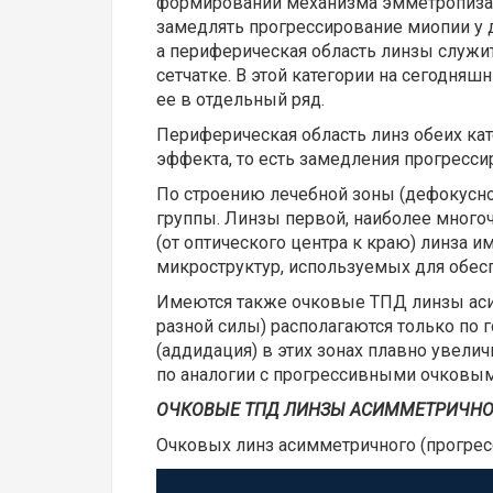
формировании механизма эмметропизаци
замедлять прогрессирование миопии у 
а периферическая область линзы служит
сетчатке. В этой категории на сегодня
ее в отдельный ряд.
Периферическая область линз обеих ка
эффекта, то есть замедления прогресси
По строению лечебной зоны (дефокусно
группы. Линзы первой, наиболее много
(от оптического центра к краю) линза
микроструктур, используемых для обес
Имеются также очковые ТПД линзы аси
разной силы) располагаются только по 
(аддидация) в этих зонах плавно увели
по аналогии с прогрессивными очковым
ОЧКОВЫЕ ТПД ЛИНЗЫ АСИММЕТРИЧНОГ
Очковых линз асимметричного (прогресси