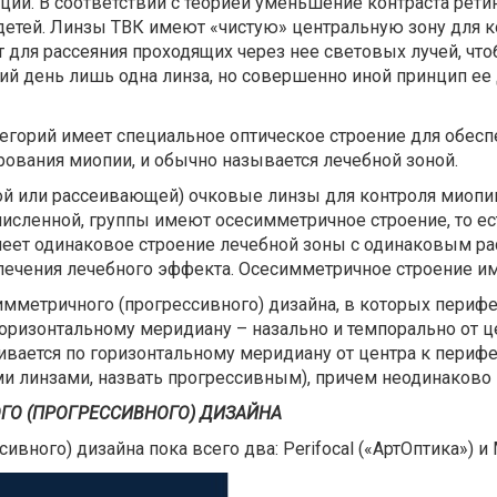
и. В соответствии с теорией уменьшение контраста рет
детей. Линзы ТВК имеют «чистую» центральную зону для к
 для рассеяния проходящих через нее световых лучей, чт
шний день лишь одна линза, но совершенно иной принцип ее
тегорий имеет специальное оптическое строение для обес
рования миопии, и обычно называется лечебной зоной.
й или рассеивающей) очковые линзы для контроля миопи
численной, группы имеют осесимметричное строение, то е
 имеет одинаковое строение лечебной зоны с одинаковым 
печения лечебного эффекта. Осесимметричное строение им
мметричного (прогрессивного) дизайна, в которых периф
горизонтальному меридиану – назально и темпорально от ц
чивается по горизонтальному меридиану от центра к периф
и линзами, назвать прогрессивным), причем неодинаково 
О (ПРОГРЕССИВНОГО) ДИЗАЙНА
вного) дизайна пока всего два: Perifocal («АртОптика») и