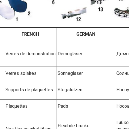
FRENCH
GERMAN
Verres de demonstration
Demoglaser
Демон
Verres solaires
Sonneglaser
Солнц
Supports de plaquettes
Stegstutzen
Носо
Plaquettes
Pads
Носов
Гибко
Flexibile brucke
Nez flex en nikel titane
из ни