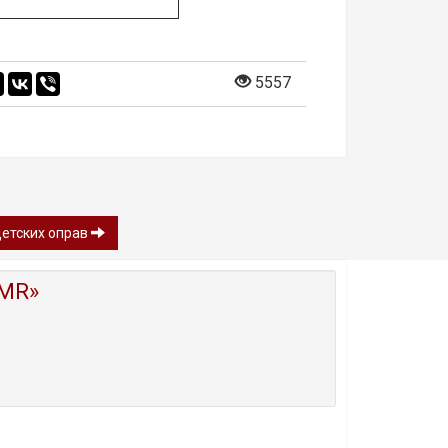
5557
детских оправ
MR»