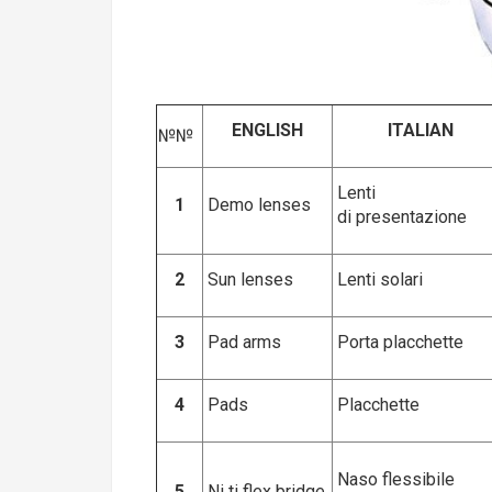
ENGLISH
ITALIAN
№№
Lenti
1
Demo lenses
di presentazione
2
Sun lenses
Lenti solari
3
Pad arms
Porta placchette
4
Pads
Placchette
Naso flessibile
5
Ni ti flex bridge