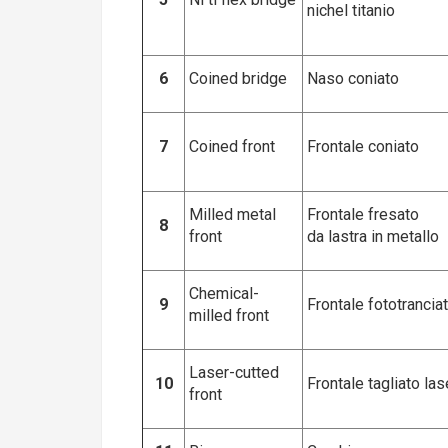
nichel titanio
6
Coined bridge
Naso coniato
7
Coined front
Frontale coniato
Milled metal
Frontale fresato
8
front
da lastra in metallo
Chemical-
9
Frontale fototrancia
milled front
Laser-cutted
10
Frontale tagliato las
front