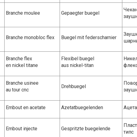
Чекан
Branche moulee
Gepaegter buegel
зауш
Заушн
Branche monobloc flex
Buegel mit federscharnier
шарн
Branche flex
Flexibel buegel
Никел
en nickel titane
aus nickel-titan
флекс
Branche usinee
Повор
Drehbuegel
au tour cnc
зауш
Embout en acetate
Azetatbuegelenden
Ацета
Пласт
Embout injecte
Gespritzte buegelende
типс