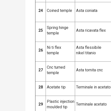
24
Coined temple
Asta coniata
Spring hinge
25
Asta ricavata flex
temple
Ni ti flex
Asta flessibile
26
temple
nikel titanio
Cnc turned
27
Asta tornita cnc
temple
28
Acetate tip
Terminale in acetato
Plastic injection
29
Terminale acetato
moulded tip