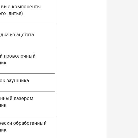
вые компоненты
ого литья)
дка из ацетата
й проволочный
ник
ок заушника
нный лазером
ник
ески обработанный
ник