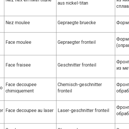
aus nickel-titan
сплав
Nez moulee
Gepraegte bruecke
Формо
Форм
Face moulee
Gepraegter fronteil
(опра
Фронт
Face fraisee
Geschnitter fronteil
из ме
Face decoupee
Chemisch-geschnitter
Фронт
to
chimiquement
fronteil
обраб
Фронт
er
Face decoupee au laser
Laser-geschnitter fronteil
обраб