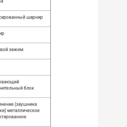
ва
ированный шарнир
ир
вой зажим
ывающий
нительный блок
нение (заушника
ки) металлическое
тированное