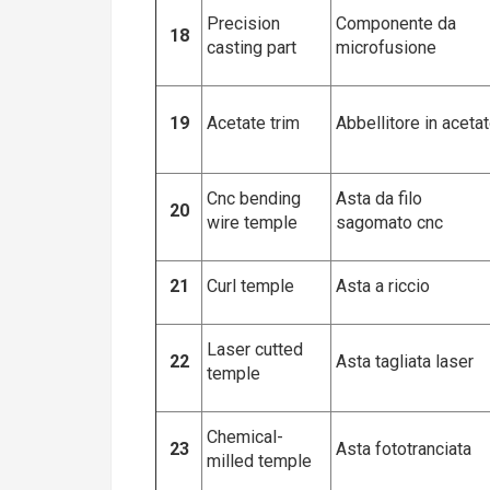
Precision
Componente da
18
casting part
microfusione
19
Acetate trim
Abbellitore in aceta
Cnc bending
Asta da filo
20
wire temple
sagomato cnc
21
Curl temple
Asta a riccio
Laser cutted
22
Asta tagliata laser
temple
Chemical-
23
Asta fototranciata
milled temple