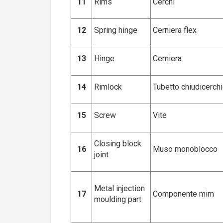
11
Rims
Cerchi
12
Spring hinge
Cerniera flex
13
Hinge
Cerniera
14
Rimlock
Tubetto chiudicerch
15
Screw
Vite
Closing block
16
Muso monoblocco
joint
Metal injection
17
Componente mim
moulding part