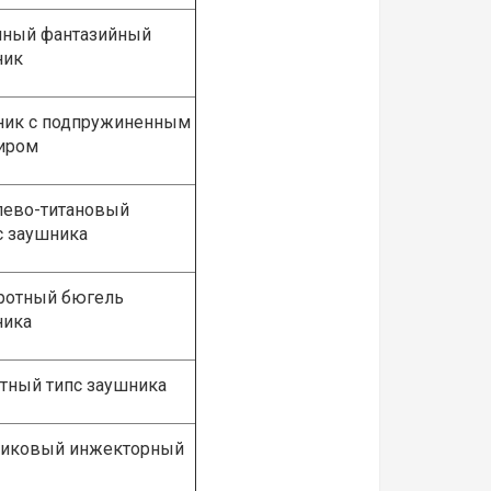
ный фантазийный
ник
ик с подпружиненным
иром
ево-титановый
 заушника
отный бюгель
ника
тный типс заушника
иковый инжекторный