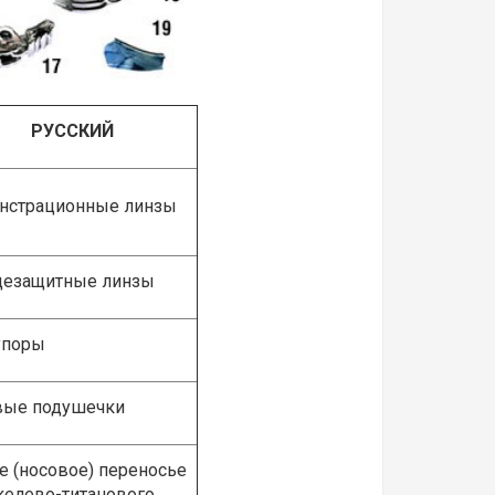
РУССКИЙ
страционные линзы
езащитные линзы
упоры
ые подушечки
е (носовое) переносье
келево-титанового