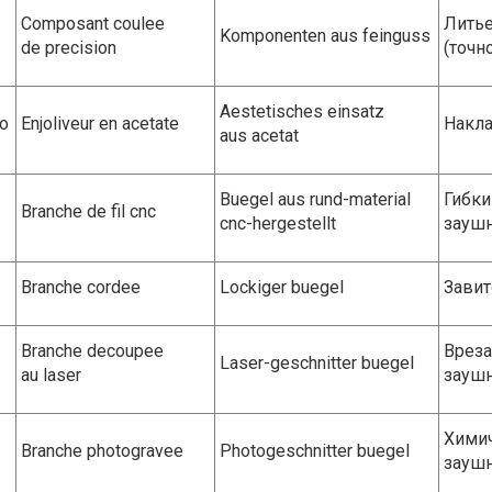
Composant coulee
Литье
Komponenten aus feinguss
de precision
(точн
Aestetisches einsatz
to
Enjoliveur en acetate
Накла
aus acetat
Buegel aus rund-material
Гибки
Branche de fil cnc
cnc-hergestellt
зауш
Branche cordee
Lockiger buegel
Завит
Branche decoupee
Вреза
Laser-geschnitter buegel
au laser
зауш
Химич
Branche photogravee
Photogeschnitter buegel
зауш