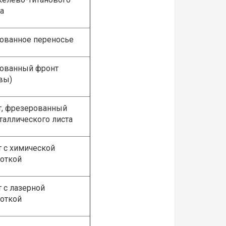
а
ванное переносье
ованный фронт
вы)
, фрезерованный
таллического листа
 с химической
откой
 с лазерной
откой