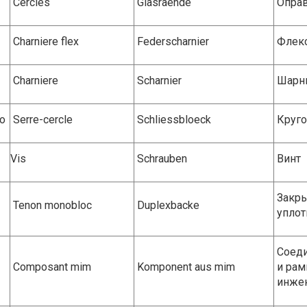
Cercles
Glasraende
Опра
Charniere flex
Federscharnier
Флекс
Charniere
Scharnier
Шарн
io
Serre-cercle
Schliessbloeck
Круго
Vis
Schrauben
Винт
Закр
Tenon monobloc
Duplexbacke
уплот
Соеди
Composant mim
Komponent aus mim
и рам
инжек