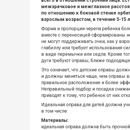
всего в отношении строения лица. Ес
межзрачковое и межглазное расстоя
по отношению к боковой стенке орбит
взрослым возрастом, в течение 5-15 
Форма и пропорции черепа ребенка боле
вместе с переносицей сформированы н
не могут поддерживать очки, как у взро
глабеллу или требует использования си
в виде перемычки или седла. Кроме т
дуги требуют оправы, ближе подходящей
Это означает, что детские оправы дол
и должны меняться чаще, чем оправы в
правильное расположение и более эфф
Неправильный подбор и посадка снижаю
приводят к тому, что ребенок от них отк
Идеальная оправа для детей должна уч
в том числе:
Материалы:
идеальная оправа должна быть прочной,