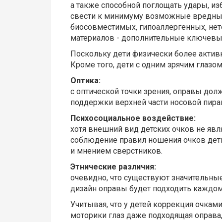
а также способной поглощать удары, из
свести к минимуму возможные вредны
биосовместимых, гипоаллергенных, не
материалов - дополнительные ключевые
Поскольку дети физически более актив
Кроме того, дети с одним зрячим глаз
Оптика:
с оптической точки зрения, оправы дол
поддержки верхней части носовой пир
Психосоциальное воздействие:
хотя внешний вид детских очков не явля
соблюдение правил ношения очков деть
и мнением сверстников.
Этнические различия:
очевидно, что существуют значительны
дизайн оправы будет подходить каждому
Учитывая, что у детей коррекция очкам
моторики глаз даже подходящая оправ