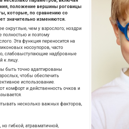
ть несколько параметров, включая
ния, положение вершины роговицы
ы, которые, по сравнению со
лет значительно изменяются.
е округлые, чем у взрослого; ноздри
е полностью и поэтому
слого. Эта функция переносится на
ликоновых носоупоров, часто
ого, слабовыступающие надбровные
 к лицу.
жны быть точно адаптированы
зрослых, чтобы обеспечить
ективное использование.
т комфорт и действенность очков и
азывается.
итывать несколько важных факторов,
 но гибкой, атравматичной,