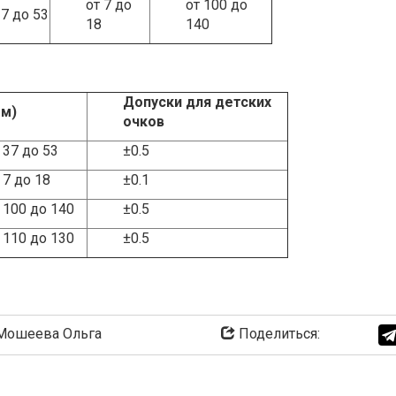
от 7 до
от 100 до
37 до 53
18
140
Допуски для детских
мм)
очков
 37 до 53
±0.5
 7 до 18
±0.1
 100 до 140
±0.5
 110 до 130
±0.5
ошеева Ольга
Поделиться: