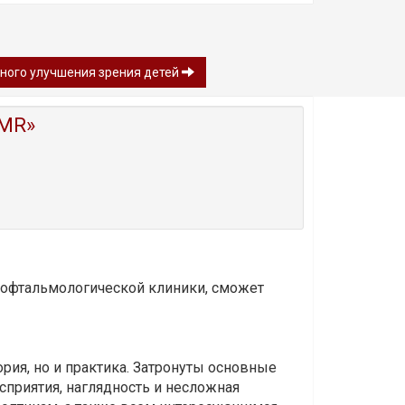
нного улучшения зрения детей
MR»
и офтальмологической клиники, сможет
ория, но и практика. Затронуты основные
приятия, наглядность и несложная