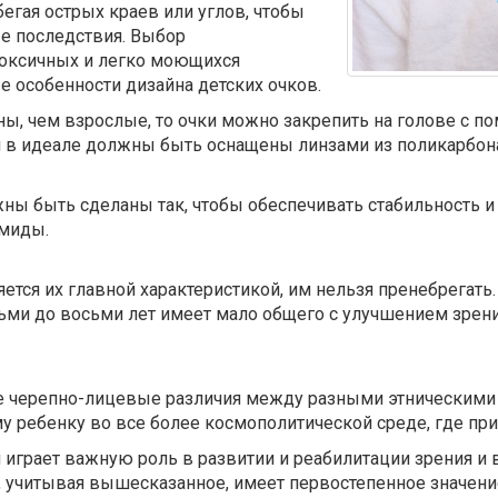
бегая острых краев или углов, чтобы
е последствия. Выбор
токсичных и легко моющихся
 особенности дизайна детских очков.
ны, чем взрослые, то очки можно закрепить на голове с 
ом в идеале должны быть оснащены линзами из поликарбон
жны быть сделаны так, чтобы обеспечивать стабильность и
амиды.
ется их главной характеристикой, им нельзя пренебрегать.
ми до восьми лет имеет мало общего с улучшением зрения
е черепно-лицевые различия между разными этническими 
 ребенку во все более космополитической среде, где при
и играет важную роль в развитии и реабилитации зрения и
а, учитывая вышесказанное, имеет первостепенное значе