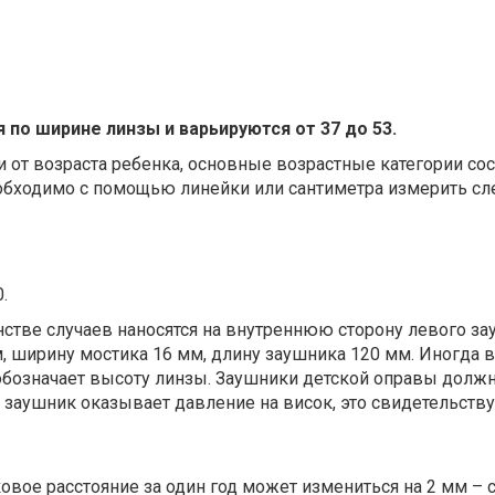
по ширине линзы и варьируются от 37 до 53.
т возраста ребенка, основные возрастные категории состав
необходимо с помощью линейки или сантиметра измерить с
.
стве случаев наносятся на внутреннюю сторону левого за
, ширину мостика 16 мм, длину заушника 120 мм. Иногда 
 обозначает высоту линзы. Заушники детской оправы долж
 заушник оказывает давление на висок, это свидетельствуе
вое расстояние за один год может измениться на 2 мм – с