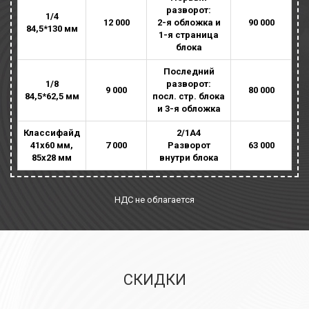
разворот:
1/4
12 000
2-я обложка и
90 000
84,5*130 мм
1-я страница
блока
Последний
1/8
разворот:
9 000
80 000
84,5*62,5 мм
посл. стр. блока
и 3-я обложка
Классифайд
2/1А4
41х60 мм,
7 000
Разворот
63 000
85х28 мм
внутри блока
НДС не облагается
СКИДКИ