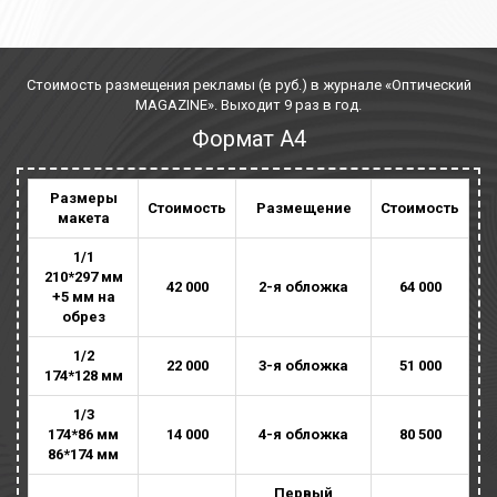
Стоимость размещения рекламы (в руб.) в журнале «Оптический
MAGAZINE». Выходит 9 раз в год.
Формат А4
Размеры
Стоимость
Размещение
Стоимость
макета
1/1
210*297 мм
42 000
2-я обложка
64 000
+5 мм на
обрез
1/2
22 000
3-я обложка
51 000
174*128 мм
1/3
174*86 мм
14 000
4-я обложка
80 500
86*174 мм
Первый